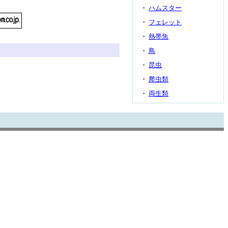
・
ハムスター
・
フェレット
・
熱帯魚
・
鳥
・
昆虫
・
爬虫類
・
両生類